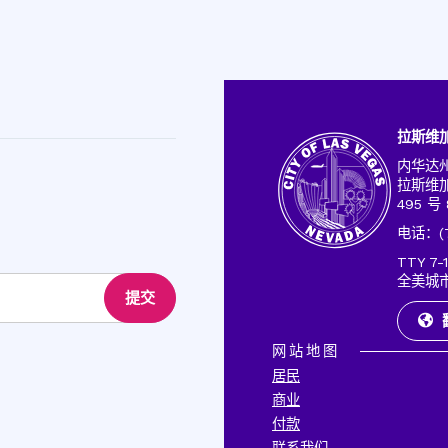
拉斯维
内华达
拉斯维加斯
495 号 
电话：(70
TTY 7-1
全美城
提交
网站地图
居民
商业
付款
联系我们