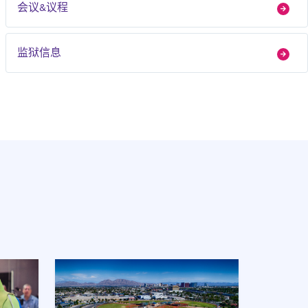
会议&议程
监狱信息