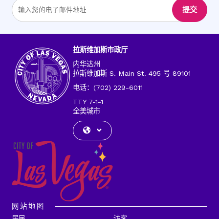
输
提交
入
电
子
邮
拉斯维加斯市政厅
件
内华达州
地
拉斯维加斯 S. Main St. 495 号 89101
址
电话：(702) 229-6011
TTY 7-1-1
全美城市
网站地图
居民
访客