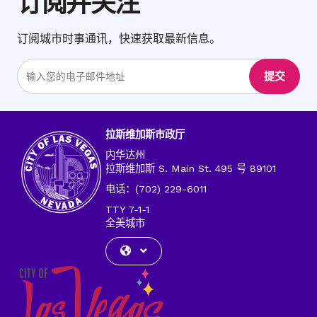
订阅并关注
订阅城市时事通讯，快速获取最新信息。
输
提交
入
电
子
邮
拉斯维加斯市政厅
件
内华达州
地
拉斯维加斯 S. Main St. 495 号 89101
址
电话：(702) 229-6011
TTY 7-1-1
全美城市