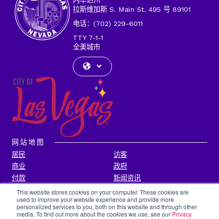
内华达州
地
拉斯维加斯 S. Main St. 495 号 89101
址
电话：(702) 229-6011
TTY 7-1-1
全美城市
网站地图
居民
访客
商业
政府
付款
新闻资讯
联系我们
This website stores cookies on your computer. These cookies are
used to improve your website experience and provide more
personalized services to you, both on this website and through other
城市信息
media. To find out more about the cookies we use, see our
Privacy