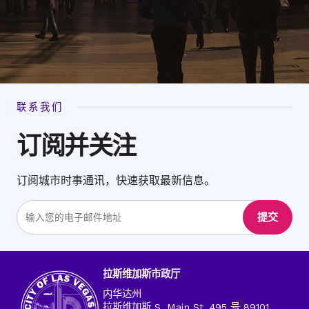
联系我们
订阅并关注
订阅城市时事通讯，快速获取最新信息。
输
提交
入
电
子
邮
拉斯维加斯市政厅
件
内华达州
地
拉斯维加斯 S. Main St. 495 号 89101