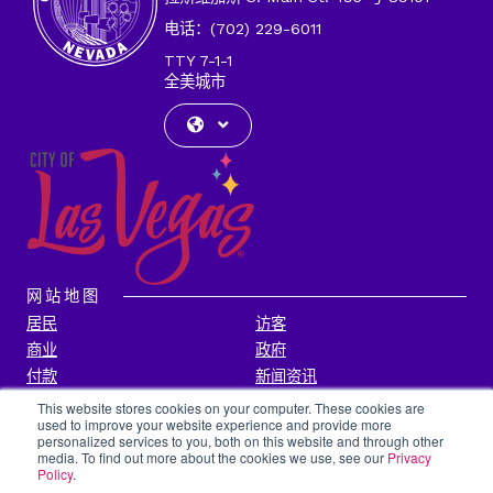
址
电话：(702) 229-6011
TTY 7-1-1
全美城市
网站地图
居民
访客
商业
政府
付款
新闻资讯
联系我们
This website stores cookies on your computer. These cookies are
used to improve your website experience and provide more
personalized services to you, both on this website and through other
城市信息
media. To find out more about the cookies we use, see our
Privacy
透明度
隐私政策
Policy
.